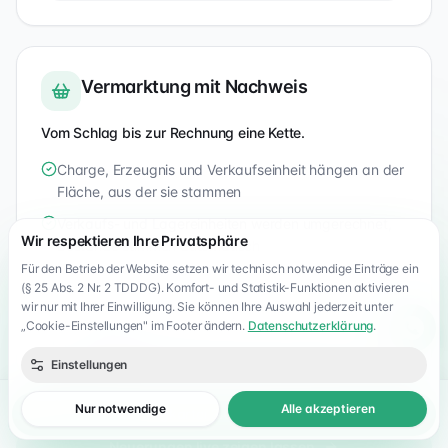
Vermarktung mit Nachweis
Vom Schlag bis zur Rechnung eine Kette.
Charge, Erzeugnis und Verkaufseinheit hängen an der
Fläche, aus der sie stammen
Verkaufs- und Lagereinheiten werden umgerechnet,
Wir respektieren Ihre Privatsphäre
Bestände stimmen automatisch
Für den Betrieb der Website setzen wir technisch notwendige Einträge ein
Kunden-, Steuer- und LMIV-Angaben entstehen beim
(§ 25 Abs. 2 Nr. 2 TDDDG). Komfort- und Statistik-Funktionen aktivieren
Verkauf, nicht danach
wir nur mit Ihrer Einwilligung. Sie können Ihre Auswahl jederzeit unter
„Cookie-Einstellungen" im Footer ändern.
Datenschutzerklärung
.
Rückverfolgbarkeit und Abrechnung in einem Vorgang
Einstellungen
Nur notwendige
Alle akzeptieren
Schlagkartei 2.0 live sehen
Neuerungen live zeigen lassen