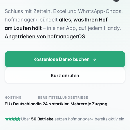
Schluss mit Zetteln, Excel und WhatsApp-Chaos.
hofmanager+ bündelt
alles, was Ihren Hof
am Laufen hält
– in einer App, auf jedem Handy.
Angetrieben von hofmanagerOS
.
Kostenlose Demo buchen
Kurz anrufen
HOSTING
BEREITSTELLUNG
BETRIEBE
EU / Deutschland
In 24 h startklar
Mehrere je Zugang
Über
50 Betriebe
setzen hofmanager+ bereits aktiv ein