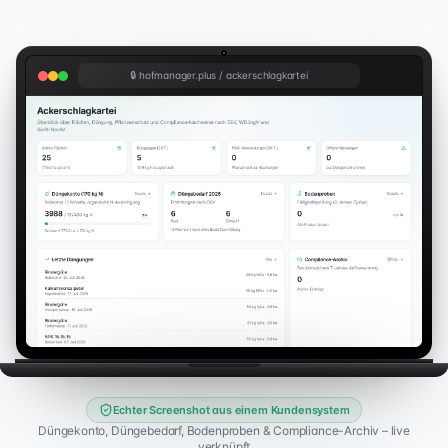
🔒
hofmanager.plus / ackerschlagkartei
Echter Screenshot aus einem Kundensystem
Düngekonto, Düngebedarf, Bodenproben & Compliance-Archiv – live
verknüpft